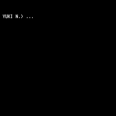
YUKI N.>
.
.
.